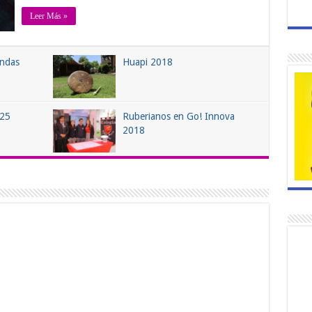
Leer Más »
andas
Huapi 2018
025
Ruberianos en Go! Innova
2018