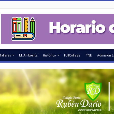
Talleres
M. Ambiente
Histórico
FullCollege
TNE
Admisión 2