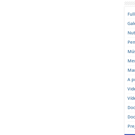
Ful
Gal
Nut
Pen
Mús
Men
Man
A p
Vid
Víd
Do
Doc
Pre