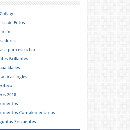
lCollage
ería de Fotos
rición
sadores
ica para escuchar
tes Brillantes
ualidades
racticar inglés
eoteca
eos 2018
cumentos
umentos Complementarios
guntas Frecuentes