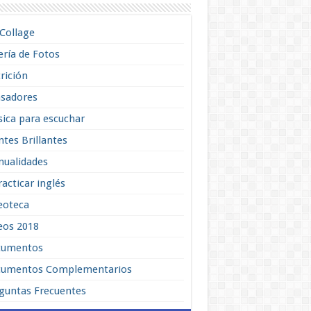
lCollage
ería de Fotos
rición
sadores
ica para escuchar
tes Brillantes
ualidades
racticar inglés
eoteca
eos 2018
cumentos
umentos Complementarios
guntas Frecuentes