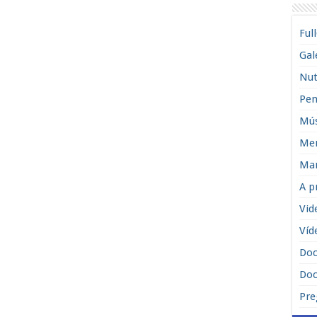
Ful
Gal
Nut
Pen
Mús
Men
Man
A p
Vid
Víd
Do
Doc
Pre