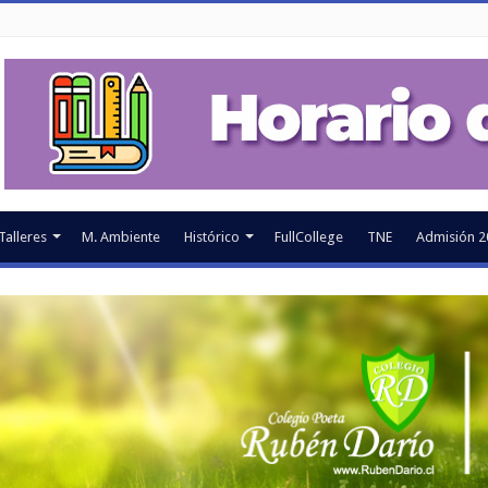
Talleres
M. Ambiente
Histórico
FullCollege
TNE
Admisión 2