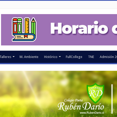
Talleres
M. Ambiente
Histórico
FullCollege
TNE
Admisión 2