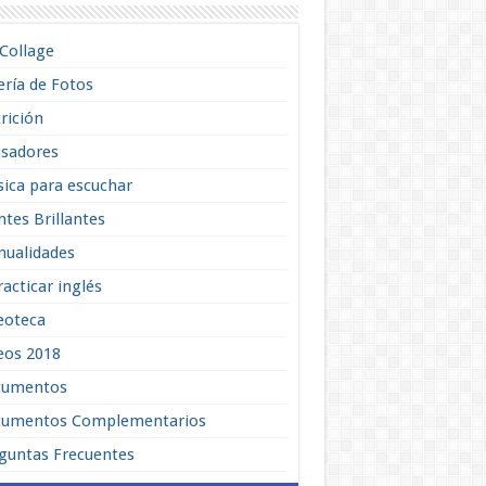
lCollage
ería de Fotos
rición
sadores
ica para escuchar
tes Brillantes
ualidades
racticar inglés
eoteca
eos 2018
cumentos
umentos Complementarios
guntas Frecuentes