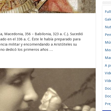
Ful
Gal
Nut
a, Macedonia, 356 – Babilonia, 323 a. C.). Sucedió
Pen
nado en el 336 a. C. Éste le había preparado para
Mús
ncia militar y encomendando a Aristóteles su
gno dedicó los primeros años …
Men
Man
A p
Vid
Víd
Do
Doc
Pre