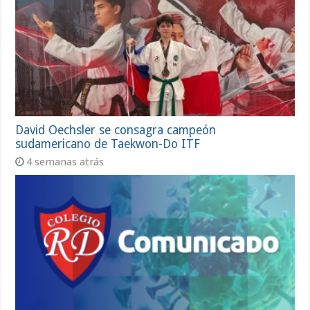
David Oechsler se consagra campeón
sudamericano de Taekwon-Do ITF
4 semanas atrás