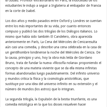
la ciudad. Profesor extraordinario en París, la indocilidad de los
estudiantes le indujo a seguir a Inglaterra al embajador de Francia
en la corte de Isabel.
Los dos años y medio pasados entre Oxford y Londres se cuentan
entre los más importantes de su vida, por cuanto entonces
compuso y publicó las dos trilogías de los Diálogos italianos. Lo
mismo que había sido también El Candelero, obra aparecida
anteriormente en París, La Cena del Miércoles de Cenizaresulta
aún casi una comedia, y describe una cena celebrada en la casa de
un gentilhombre londinense la noche del Miércoles de Ceniza. De
la causa, principio y uno, hoy la obra más leída de Giordano
Bruno, trata de fundar la nueva «filosofía nolana» proponiendo el
concepto de una materia viviente que se da ella misma infinitas
formas abandonadas luego paulatinamente. Del infinito universo
y mundos critica la física y la cosmología aristotélicas, que
sustituye por una idea del universo infinito en su extensión y el
número de mundos (los astros) que lo integran.
La segunda trilogía, la Expulsión de la bestia triunfante, es una
comedia mitológica en la que los dioses resuelven hacer