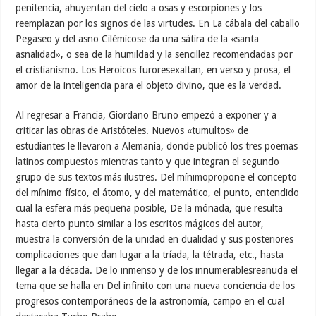
penitencia, ahuyentan del cielo a osas y escorpiones y los
reemplazan por los signos de las virtudes. En La cábala del caballo
Pegaseo y del asno Cilémicose da una sátira de la «santa
asnalidad», o sea de la humildad y la sencillez recomendadas por
el cristianismo. Los Heroicos furoresexaltan, en verso y prosa, el
amor de la inteligencia para el objeto divino, que es la verdad.
Al regresar a Francia, Giordano Bruno empezó a exponer y a
criticar las obras de Aristóteles. Nuevos «tumultos» de
estudiantes le llevaron a Alemania, donde publicó los tres poemas
latinos compuestos mientras tanto y que integran el segundo
grupo de sus textos más ilustres. Del mínimopropone el concepto
del mínimo físico, el átomo, y del matemático, el punto, entendido
cual la esfera más pequeña posible, De la mónada, que resulta
hasta cierto punto similar a los escritos mágicos del autor,
muestra la conversión de la unidad en dualidad y sus posteriores
complicaciones que dan lugar a la tríada, la tétrada, etc., hasta
llegar a la década. De lo inmenso y de los innumerablesreanuda el
tema que se halla en Del infinito con una nueva conciencia de los
progresos contemporáneos de la astronomía, campo en el cual