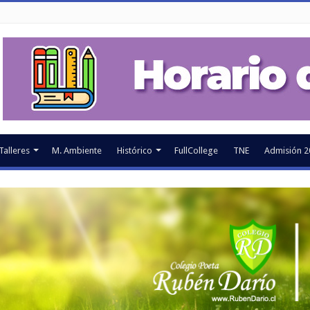
Talleres
M. Ambiente
Histórico
FullCollege
TNE
Admisión 2