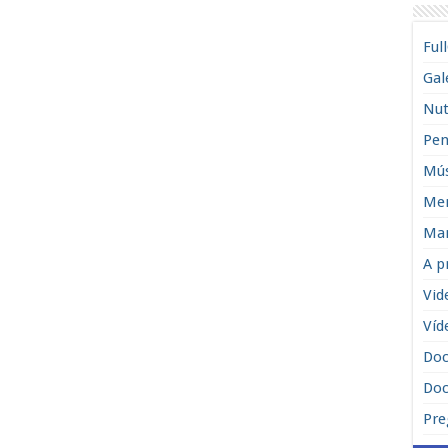
Ful
Gal
Nut
Pen
Mús
Men
Man
A p
Vid
Víd
Do
Doc
Pre