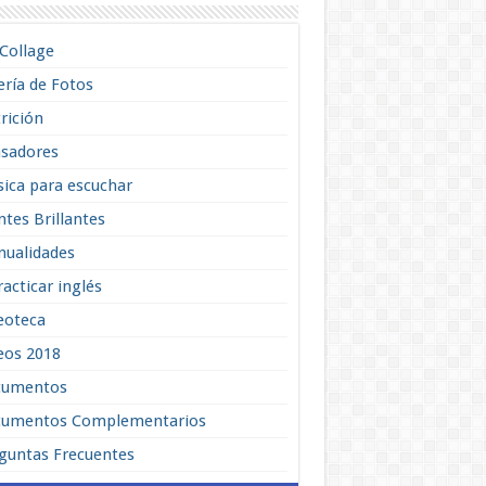
lCollage
ería de Fotos
rición
sadores
ica para escuchar
tes Brillantes
ualidades
racticar inglés
eoteca
eos 2018
cumentos
umentos Complementarios
guntas Frecuentes