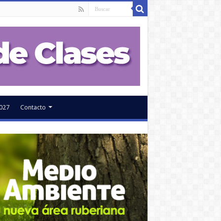
027
Contacto