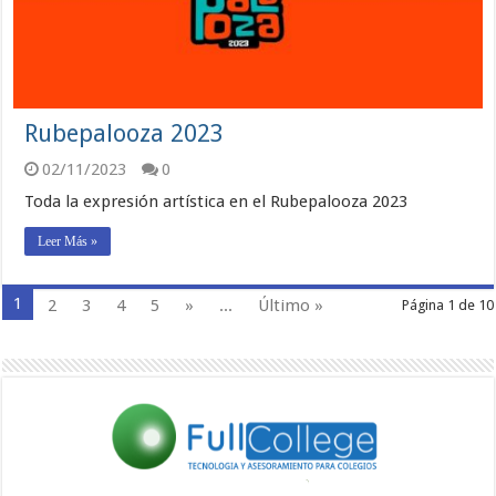
Rubepalooza 2023
02/11/2023
0
Toda la expresión artística en el Rubepalooza 2023
Leer Más »
1
2
3
4
5
»
...
Último »
Página 1 de 10