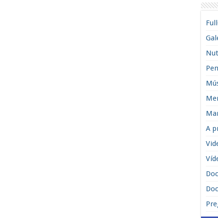
Ful
Gal
Nut
Pen
Mús
Men
Man
A p
Vid
Víd
Do
Doc
Pre