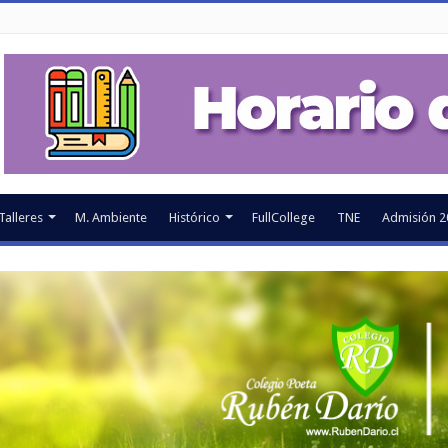
Talleres
M. Ambiente
Histórico
FullCollege
TNE
Admisión 2