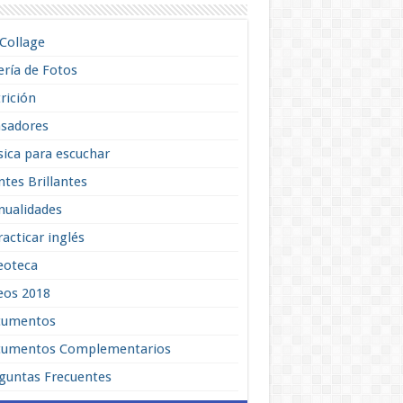
lCollage
ería de Fotos
rición
sadores
ica para escuchar
tes Brillantes
ualidades
racticar inglés
eoteca
eos 2018
cumentos
umentos Complementarios
guntas Frecuentes