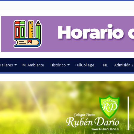
Talleres
M. Ambiente
Histórico
FullCollege
TNE
Admisión 2