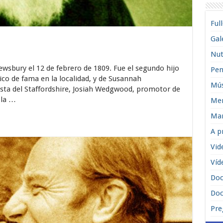
Ful
Gal
Nut
wsbury el 12 de febrero de 1809. Fue el segundo hijo
Pen
co de fama en la localidad, y de Susannah
Mús
sta del Staffordshire, Josiah Wedgwood, promotor de
 la …
Men
Man
A p
Vid
Víd
Do
Doc
Pre