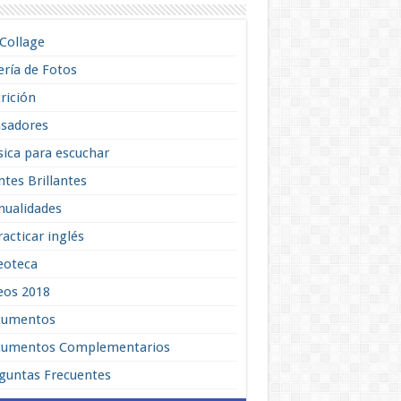
lCollage
ería de Fotos
rición
sadores
ica para escuchar
tes Brillantes
ualidades
racticar inglés
eoteca
eos 2018
cumentos
umentos Complementarios
guntas Frecuentes