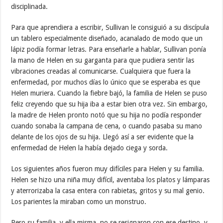
disciplinada.
Para que aprendiera a escribir, Sullivan le consiguió a su discípula
un tablero especialmente diseñado, acanalado de modo que un
lápiz podía formar letras. Para enseñarle a hablar, Sullivan ponía
la mano de Helen en su garganta para que pudiera sentir las
vibraciones creadas al comunicarse. Cualquiera que fuera la
enfermedad, por muchos días lo único que se esperaba es que
Helen muriera. Cuando la fiebre bajó, la familia de Helen se puso
feliz creyendo que su hija iba a estar bien otra vez. Sin embargo,
la madre de Helen pronto notó que su hija no podía responder
cuando sonaba la campana de cena, o cuando pasaba su mano
delante de los ojos de su hija. Llegó así a ser evidente que la
enfermedad de Helen la había dejado ciega y sorda.
Los siguientes años fueron muy difíciles para Helen y su familia.
Helen se hizo una niña muy difícil, aventaba los platos y lámparas
y aterrorizaba la casa entera con rabietas, gritos y su mal genio.
Los parientes la miraban como un monstruo.
Pero su familia, y ella misma, no se resignaron con ese destino, y