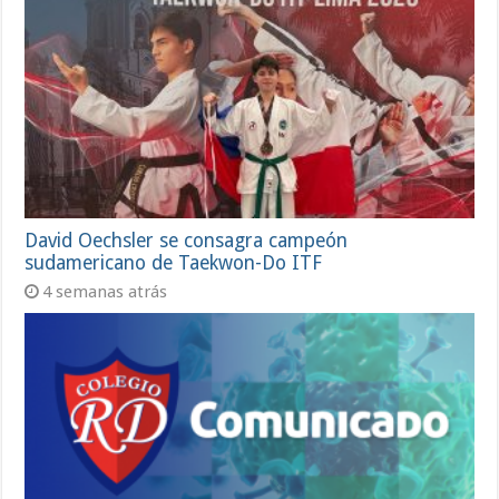
David Oechsler se consagra campeón
sudamericano de Taekwon-Do ITF
4 semanas atrás