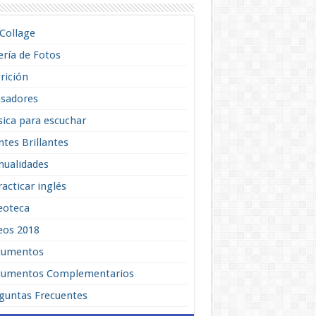
lCollage
ería de Fotos
rición
sadores
ica para escuchar
tes Brillantes
ualidades
racticar inglés
eoteca
eos 2018
cumentos
umentos Complementarios
guntas Frecuentes