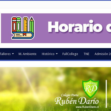
Talleres
M. Ambiente
Histórico
FullCollege
TNE
Admisión 2