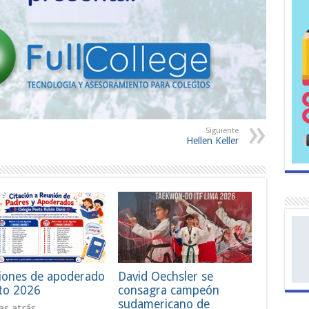
Siguiente
Hellen Keller
iones de apoderado
David Oechsler se
to 2026
consagra campeón
sudamericano de
ías atrás