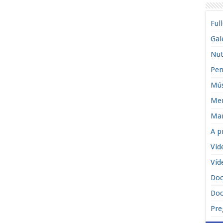
Ful
Gal
Nut
Pen
Mús
Men
Man
A p
Vid
Víd
Do
Doc
Pre