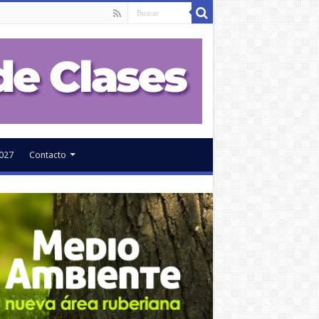
027
Contacto