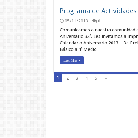
Programa de Actividades 
05/11/2013
0
Comunicamos a nuestra comunidad el
Aniversario 32º. Les invitamos a imp
Calendario Aniversario 2013 – De PreB
Básico a 4º Medio
Leer Más »
1
2
3
4
5
»