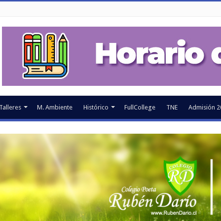
Talleres
M. Ambiente
Histórico
FullCollege
TNE
Admisión 2