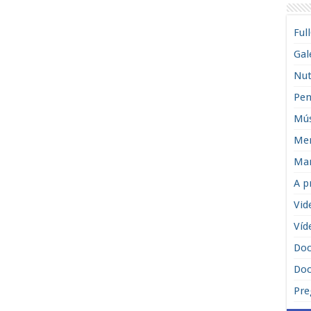
Ful
Gal
Nut
Pen
Mús
Men
Man
A p
Vid
Víd
Do
Doc
Pre