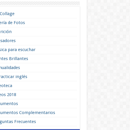
lCollage
ería de Fotos
rición
sadores
ica para escuchar
tes Brillantes
ualidades
racticar inglés
eoteca
eos 2018
cumentos
umentos Complementarios
guntas Frecuentes