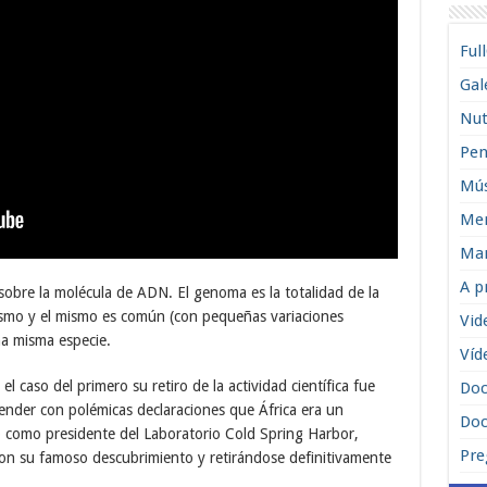
Ful
Gal
Nut
Pen
Mús
Men
Man
A p
obre la molécula de ADN. El genoma es la totalidad de la
ismo y el mismo es común (con pequeñas variaciones
Vid
a misma especie.
Víd
l caso del primero su retiro de la actividad científica fue
Do
ntender con polémicas declaraciones que África era un
Doc
ió como presidente del Laboratorio Cold Spring Harbor,
Pre
zaron su famoso descubrimiento y retirándose definitivamente