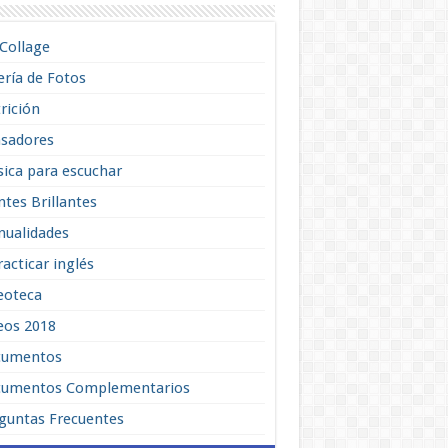
lCollage
ería de Fotos
rición
sadores
ica para escuchar
tes Brillantes
ualidades
racticar inglés
eoteca
eos 2018
cumentos
umentos Complementarios
guntas Frecuentes