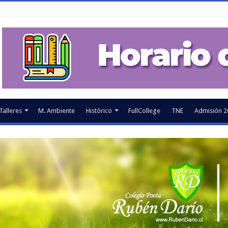
Talleres
M. Ambiente
Histórico
FullCollege
TNE
Admisión 2