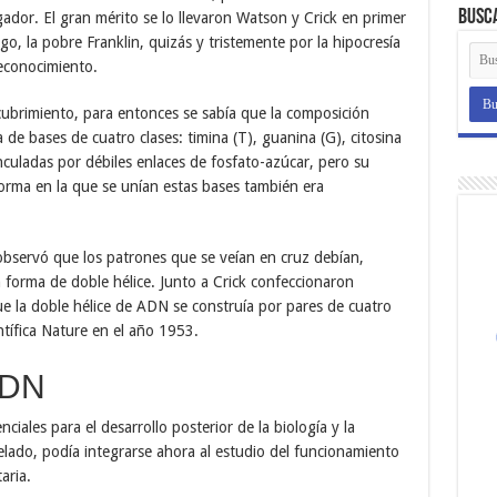
Busc
ador. El gran mérito se lo llevaron Watson y Crick en primer
go, la pobre Franklin, quizás y tristemente por la hipocresía
econocimiento.
cubrimiento, para entonces se sabía que la composición
de bases de cuatro clases: timina (T), guanina (G), citosina
nculadas por débiles enlaces de fosfato-azúcar, pero su
orma en la que se unían estas bases también era
 observó que los patrones que se veían en cruz debían,
 forma de doble hélice. Junto a Crick confeccionaron
e la doble hélice de ADN se construía por pares de cuatro
entífica Nature en el año 1953.
ADN
ciales para el desarrollo posterior de la biología y la
ado, podía integrarse ahora al estudio del funcionamiento
aria.