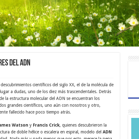
res del ADN
descubrimientos científicos del siglo XX, el de la molécula de
lugar a dudas, uno de los diez más trascendentales. Detrás
 de la estructura molecular del ADN se encuentran los
os grandes científicos, uno aún con nosotros y otro,
nte fallecido hace poco tiempo atrás.
ames Watson
y
Francis Crick
, quienes descubrieron la
ctura de doble hélice o escalera en espiral, modelo del
ADN
idad. Nada más y nada menos que por esto, merece la pena