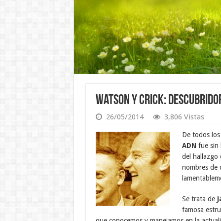
Watson y Crick: Descubrido
26/05/2014
3,806 Vistas
De todos los 
ADN
fue sin 
del hallazgo
nombres de d
lamentableme
Se trata de
J
famosa estru
que conocemos y manejamos en la actual