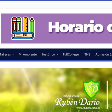
Talleres
M. Ambiente
Histórico
FullCollege
TNE
Admisión 2