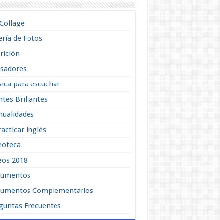
lCollage
ería de Fotos
rición
sadores
ica para escuchar
tes Brillantes
ualidades
racticar inglés
eoteca
eos 2018
cumentos
umentos Complementarios
guntas Frecuentes