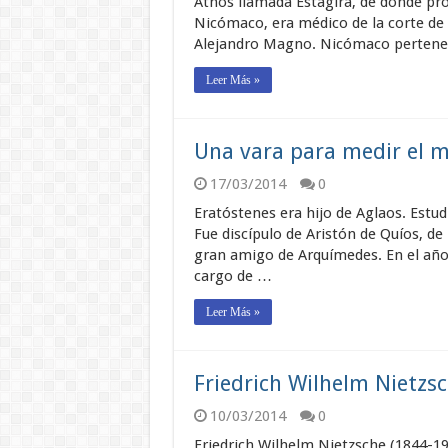
Athos llamada Estagira, de donde pro
Nicómaco, era médico de la corte de A
Alejandro Magno. Nicómaco pertenec
Leer Más »
Una vara para medir el 
17/03/2014
0
Eratóstenes era hijo de Aglaos. Estu
Fue discípulo de Aristón de Quíos, de
gran amigo de Arquímedes. En el año 2
cargo de …
Leer Más »
Friedrich Wilhelm Nietzs
10/03/2014
0
Friedrich Wilhelm Nietzsche (1844-19