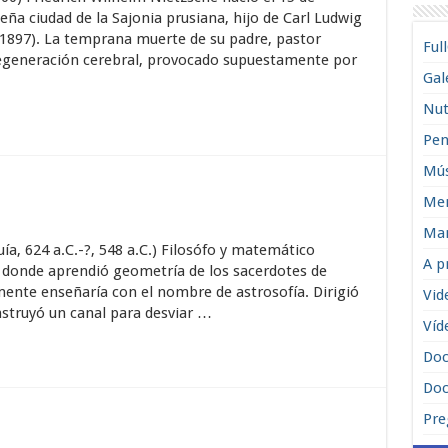
ña ciudad de la Sajonia prusiana, hijo de Carl Ludwig
-1897). La temprana muerte de su padre, pastor
Ful
degeneración cerebral, provocado supuestamente por
Gal
Nut
Pen
Mús
Men
Man
ía, 624 a.C.-?, 548 a.C.) Filosófo y matemático
A p
o, donde aprendió geometría de los sacerdotes de
ente enseñaría con el nombre de astrosofía. Dirigió
Vid
nstruyó un canal para desviar …
Víd
Do
Doc
Pre