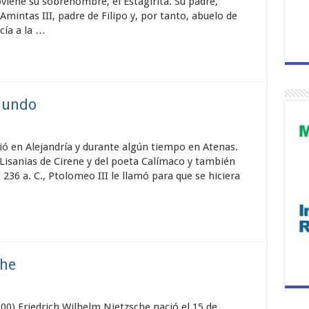
viene su sobrenombre, el Estagirita. Su padre,
mintas III, padre de Filipo y, por tanto, abuelo de
ía a la …
mundo
dió en Alejandría y durante algún tiempo en Atenas.
 Lisanias de Cirene y del poeta Calímaco y también
36 a. C., Ptolomeo III le llamó para que se hiciera
che
00) Friedrich Wilhelm Nietzsche nació el 15 de