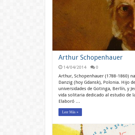
Arthur Schopenhauer
14/04/2014
0
Arthur, Schopenhauer (1788-1860) nac
Danzig (hoy Gdansk), Polonia. Hijo d
universidades de Gotinga, Berlín, y J
vida solitaria dedicado al estudio de l
Elaboró …
Leer Más »