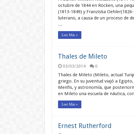
octubre de 1844 en Röcken, una peque
(1813-1849) y Franziska Oehler(1826
luterano, a causa de un proceso de 
…
Leer Más »
Thales de Mileto
03/03/2014
0
Thales de Mileto (Mileto, actual Turqu
griego. En su juventud viajó a Egipt
Menfis, y astronomía, que posteriorm
en Mileto una escuela de náutica, co
Leer Más »
Ernest Rutherford