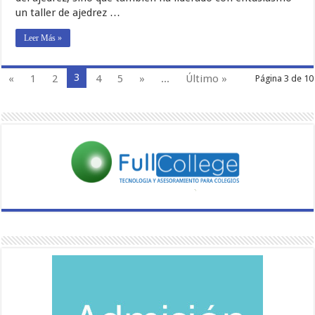
un taller de ajedrez …
Leer Más »
3
«
1
2
4
5
»
...
Último »
Página 3 de 10