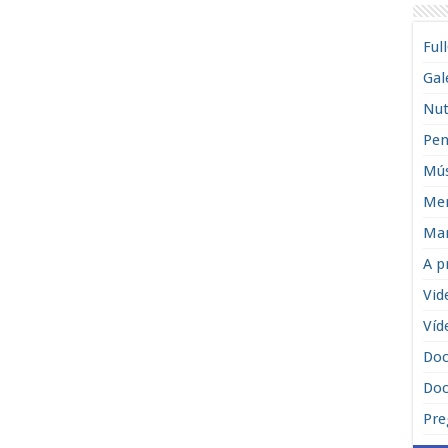
Ful
Gal
Nut
Pen
Mús
Men
Man
A p
Vid
Víd
Do
Doc
Pre