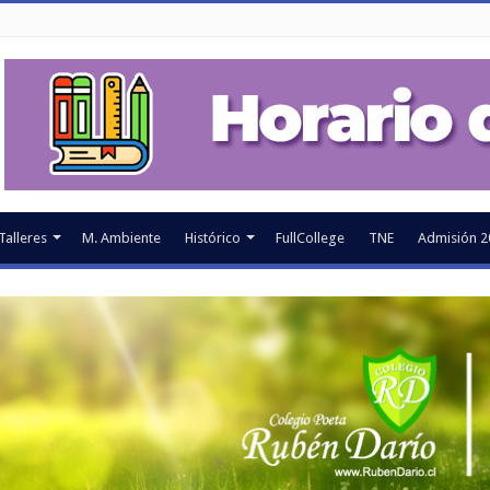
Talleres
M. Ambiente
Histórico
FullCollege
TNE
Admisión 2