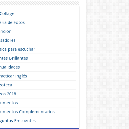
lCollage
ería de Fotos
rición
sadores
ica para escuchar
tes Brillantes
ualidades
racticar inglés
eoteca
eos 2018
cumentos
umentos Complementarios
guntas Frecuentes