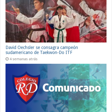
David Oechsler se consagra campeón
sudamericano de Taekwon-Do ITF
4 semanas atrás