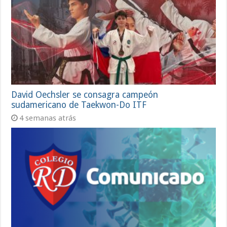
David Oechsler se consagra campeón
sudamericano de Taekwon-Do ITF
4 semanas atrás