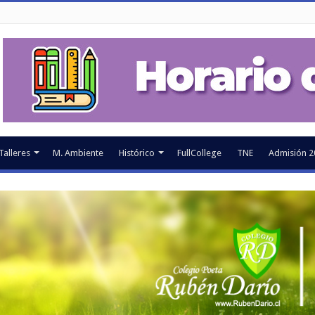
Talleres
M. Ambiente
Histórico
FullCollege
TNE
Admisión 2