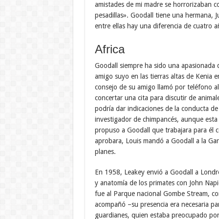
amistades de mi madre se horrorizaban c
pesadillas». Goodall tiene una hermana, 
entre ellas hay una diferencia de cuatro 
Africa
Goodall siempre ha sido una apasionada de 
amigo suyo en las tierras altas de Kenia e
consejo de su amigo llamó por teléfono a
concertar una cita para discutir de animal
podría dar indicaciones de la conducta d
investigador de chimpancés, aunque esta i
propuso a Goodall que trabajara para él
aprobara, Louis mandó a Goodall a la Ga
planes.
En 1958, Leakey envió a Goodall a Londre
y anatomía de los primates con John Napi
fue al Parque nacional Gombe Stream, con
acompañó –su presencia era necesaria para
guardianes, quien estaba preocupado por