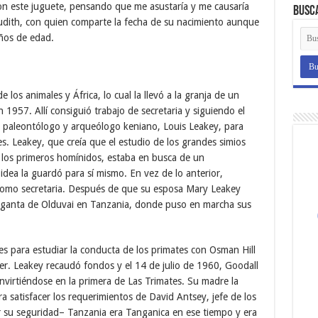
on este juguete, pensando que me asustaría y me causaría
Busc
Judith, con quien comparte la fecha de su nacimiento aunque
años de edad.
los animales y África, lo cual la llevó a la granja de un
n 1957. Allí consiguió trabajo de secretaria y siguiendo el
l paleontólogo y arqueólogo keniano, Louis Leakey, para
es. Leakey, que creía que el estudio de los grandes simios
e los primeros homínidos, estaba en busca de un
dea la guardó para sí mismo. En vez de lo anterior,
 como secretaria. Después de que su esposa Mary Leakey
rganta de Olduvai en Tanzania, donde puso en marcha sus
s para estudiar la conducta de los primates con Osman Hill
er. Leakey recaudó fondos y el 14 de julio de 1960, Goodall
virtiéndose en la primera de Las Trimates. Su madre la
 satisfacer los requerimientos de David Antsey, jefe de los
 su seguridad– Tanzania era Tanganica en ese tiempo y era