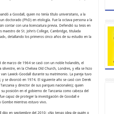
ndó a Goodall, quien no tenía título universitario, a la
n doctorado (PhD) en etología. Fue la octava persona a la
in contar con una licenciatura previa. Defendió su tesis en
s maestro de St. John’s College, Cambridge, titulada
d», detallando los primeros cinco años de su estudio en la
8 de marzo de 1964 se casó con un noble holandés, el
silvestre, en la Chelsea Old Church, Londres, y ella se hizo
 van Lawick-Goodall durante su matrimonio. La pareja tuvo
; y se divorció en 1974. El siguiente año se casó con Derek
anzania y director de sus parques nacionales); quien
 su posición en el gobierno de Tanzania como cabeza del
fue capaz de proteger la investigación de Goodall e
n Gombe mientras estuvo vivo.
ll dijo en septiembre del 2010: «No tengo idea de quién o