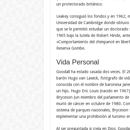
un protectorado británico.
Leakey consiguió los fondos y en 1962, ma
Universidad de Cambridge donde obtuvo u
que se le permitió estudiar un doctorado s
1965 bajo la tutela de Robert Hinde, ante
«Comportamiento del chimpancé en liberta
Reserva Gombe.
Vida Personal
Goodall ha estado casada dos veces. El 2
barón Hugo van Lawick, fotógrafo de vida 
conocida con el nombre de baronesa Jane
un hijo, Hugo Eric Louis (nacido en 1967)
Bryceson (un miembro del parlamento de T
murió de cáncer en octubre de 1980. Con
sistema de parques nacionales, Bryceson 
implementar una prohibición al turismo e
Al ser preguntada si creía en Dios, Gooda