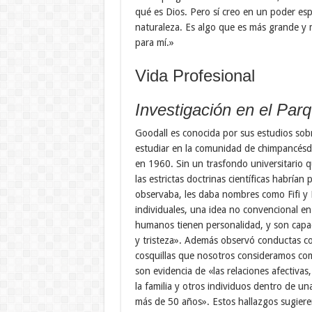
qué es Dios. Pero sí creo en un poder espi
naturaleza. Es algo que es más grande y m
para mí.»
Vida Profesional
Investigación en el Pa
Goodall es conocida por sus estudios sobr
estudiar en la comunidad de chimpancésd
en 1960. Sin un trasfondo universitario q
las estrictas doctrinas científicas habría
observaba, les daba nombres como Fifi y 
individuales, una idea no convencional e
humanos tienen personalidad, y son capa
y tristeza». Además observó conductas co
cosquillas que nosotros consideramos co
son evidencia de «las relaciones afectiva
la familia y otros individuos dentro de 
más de 50 años». Estos hallazgos sugiere