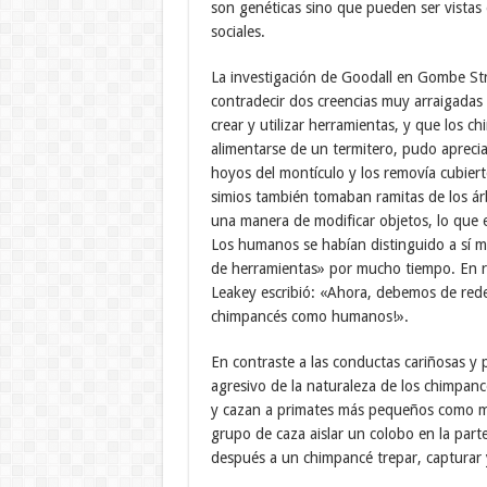
son genéticas sino que pueden ser vistas e
sociales.
La investigación de Goodall en Gombe Str
contradecir dos creencias muy arraigada
crear y utilizar herramientas, y que los
alimentarse de un termitero, pudo aprecia
hoyos del montículo y los removía cubier
simios también tomaban ramitas de los árb
una manera de modificar objetos, lo que e
Los humanos se habían distinguido a sí m
de herramientas» por mucho tiempo. En re
Leakey escribió: «Ahora, debemos de redefi
chimpancés como humanos!».
En contraste a las conductas cariñosas y 
agresivo de la naturaleza de los chimpan
y cazan a primates más pequeños como m
grupo de caza aislar un colobo en la parte
después a un chimpancé trepar, capturar 