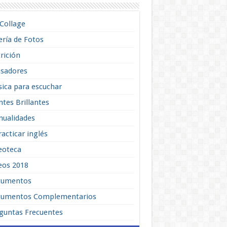
lCollage
ería de Fotos
rición
sadores
ica para escuchar
tes Brillantes
ualidades
racticar inglés
eoteca
eos 2018
cumentos
umentos Complementarios
guntas Frecuentes