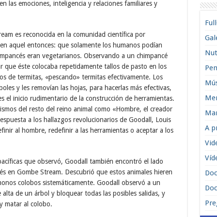
n las emociones, inteligencia y relaciones familiares y
Ful
eam es reconocida en la comunidad científica por
Gal
s en aquel entonces: que solamente los humanos podían
Nut
 chimpancés eran vegetarianos. Observando a un chimpancé
r que éste colocaba repetidamente tallos de pasto en los
Pen
tos de termitas, «pescando» termitas efectivamente. Los
Mús
oles y les removían las hojas, para hacerlas más efectivas,
Men
s el inicio rudimentario de la construcción de herramientas.
ismos del resto del reino animal como «Hombre, el creador
Man
spuesta a los hallazgos revolucionarios de Goodall, Louis
A p
nir al hombre, redefinir a las herramientas o aceptar a los
Vid
Víd
pacíficas que observó, Goodall también encontró el lado
cés en Gombe Stream. Descubrió que estos animales hieren
Do
onos colobos sistemáticamente. Goodall observó a un
Doc
 alta de un árbol y bloquear todas las posibles salidas, y
Pre
y matar al colobo.