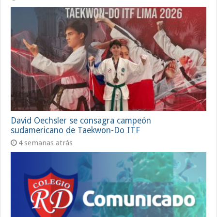
David Oechsler se consagra campeón
sudamericano de Taekwon-Do ITF
4 semanas atrás