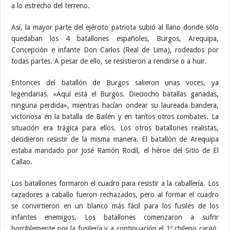
a lo estrecho del terreno.
Así, la mayor parte del ejército patriota subió al llano donde sólo
quedaban los 4 batallones españoles, Burgos, Arequipa,
Concepción e infante Don Carlos (Real de Lima), rodeados por
todas partes. A pesar de ello, se resistieron a rendirse o a huir.
Entonces del batallón de Burgos salieron unas voces, ya
legendarias. «Aquí está el Burgos. Dieciocho batallas ganadas,
ninguna perdida», mientras hacían ondear su laureada bandera,
victoriosa en la batalla de Bailén y en tantos otros combates. La
situación era trágica para ellos. Los otros batallones realistas,
decidieron resistir de la misma manera. El batallón de Arequipa
estaba mandado por José Ramón Rodil, el héroe del Sitio de El
Callao.
Los batallones formaron el cuadro para resistir a la caballería. Los
cazadores a caballo fueron rechazados, pero al formar el cuadro
se convirtieron en un blanco más fácil para los fusiles de los
infantes enemigos. Los batallones comenzaron a sufrir
horriblemente por la fusilería y a continuación el 1º chileno cargó,