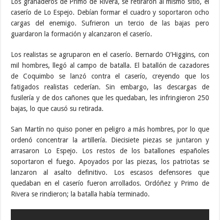
Los granaderos de Primo de Rivera, se retiraron al mismo sitio, el
caserío de Lo Espejo. Debían formar el cuadro y soportaron ocho
cargas del enemigo. Sufrieron un tercio de las bajas pero
guardaron la formación y alcanzaron el caserío.
Los realistas se agruparon en el caserío. Bernardo O’Higgins, con
mil hombres, llegó al campo de batalla.​ El batallón de cazadores
de Coquimbo se lanzó contra el caserío, creyendo que los
fatigados realistas cederían. Sin embargo, las descargas de
fusilería y de dos cañones que les quedaban, les infringieron 250
bajas, lo que causó su retirada.
San Martín no quiso poner en peligro a más hombres, por lo que
ordenó concentrar la artillería. Diecisiete piezas se juntaron y
arrasaron Lo Espejo. Los restos de los batallones españoles
soportaron el fuego. Apoyados por las piezas, los patriotas se
lanzaron al asalto definitivo. Los escasos defensores que
quedaban en el caserío fueron arrollados.​ Ordóñez y Primo de
Rivera se rindieron; la batalla había terminado.