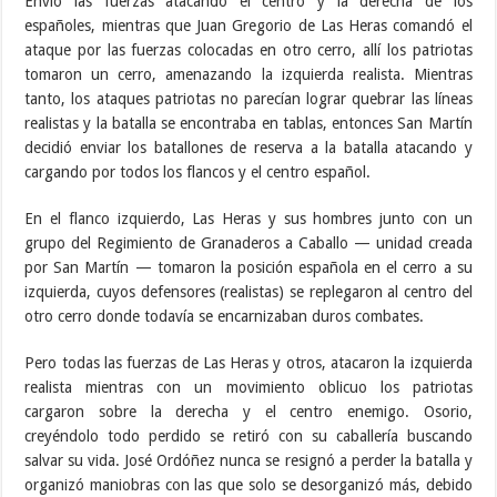
Envió las fuerzas atacando el centro y la derecha de los
españoles, mientras que Juan Gregorio de Las Heras comandó el
ataque por las fuerzas colocadas en otro cerro, allí los patriotas
tomaron un cerro, amenazando la izquierda realista. Mientras
tanto, los ataques patriotas no parecían lograr quebrar las líneas
realistas y la batalla se encontraba en tablas, entonces San Martín
decidió enviar los batallones de reserva a la batalla atacando y
cargando por todos los flancos y el centro español.
En el flanco izquierdo, Las Heras y sus hombres junto con un
grupo del Regimiento de Granaderos a Caballo — unidad creada
por San Martín — tomaron la posición española en el cerro a su
izquierda, cuyos defensores (realistas) se replegaron al centro del
otro cerro donde todavía se encarnizaban duros combates.
Pero todas las fuerzas de Las Heras y otros, atacaron la izquierda
realista mientras con un movimiento oblicuo los patriotas
cargaron sobre la derecha y el centro enemigo. Osorio,
creyéndolo todo perdido se retiró con su caballería buscando
salvar su vida.​ José Ordóñez nunca se resignó a perder la batalla y
organizó maniobras con las que solo se desorganizó más, debido