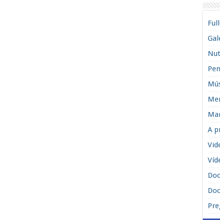
Ful
Gal
Nut
Pen
Mús
Men
Man
A p
Vid
Víd
Do
Doc
Pre