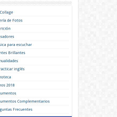
lCollage
ería de Fotos
rición
sadores
ica para escuchar
tes Brillantes
ualidades
racticar inglés
eoteca
eos 2018
cumentos
umentos Complementarios
guntas Frecuentes