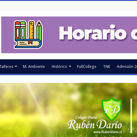
Talleres
M. Ambiente
Histórico
FullCollege
TNE
Admisión 2