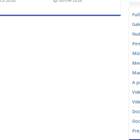
05/2026
30/04/2026
Ful
Gal
Nut
Pen
Mús
Men
Man
A p
Vid
Víd
Do
Doc
Pre