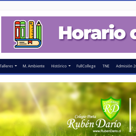
Talleres
M. Ambiente
Histórico
FullCollege
TNE
Admisión 2