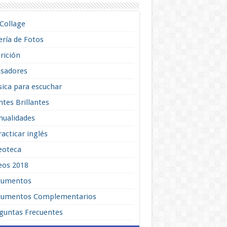
lCollage
ería de Fotos
rición
sadores
ica para escuchar
tes Brillantes
ualidades
racticar inglés
eoteca
eos 2018
cumentos
umentos Complementarios
guntas Frecuentes