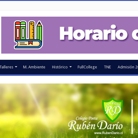
Talleres
M. Ambiente
Histórico
FullCollege
TNE
Admisión 2