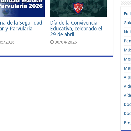
Ful
na de la Seguridad
Día de la Convivencia
Gal
ar y Parvularia
Educativa, celebrado el
Nut
29 de abril
Pen
05/2026
30/04/2026
Mús
Men
Man
A p
Vid
Víd
Do
Doc
Pre