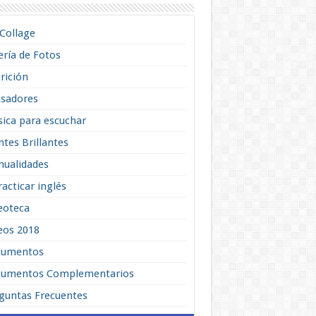
lCollage
ería de Fotos
rición
sadores
ica para escuchar
tes Brillantes
ualidades
racticar inglés
eoteca
eos 2018
cumentos
umentos Complementarios
guntas Frecuentes