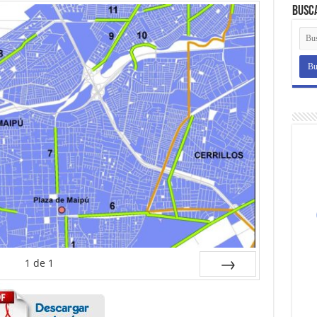
Busc
1
de
1
Sig