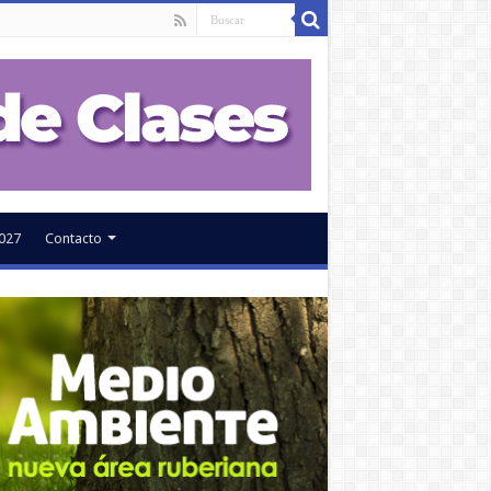
027
Contacto