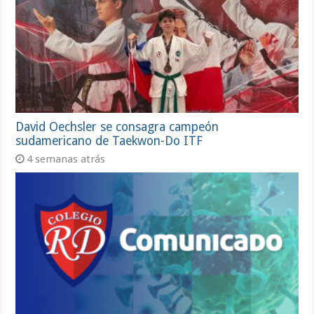
David Oechsler se consagra campeón
sudamericano de Taekwon-Do ITF
4 semanas atrás