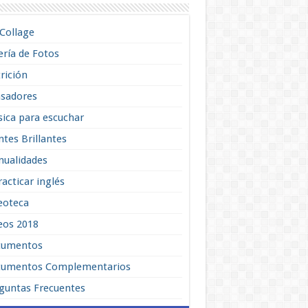
lCollage
ería de Fotos
rición
sadores
ica para escuchar
tes Brillantes
ualidades
racticar inglés
eoteca
eos 2018
cumentos
umentos Complementarios
guntas Frecuentes