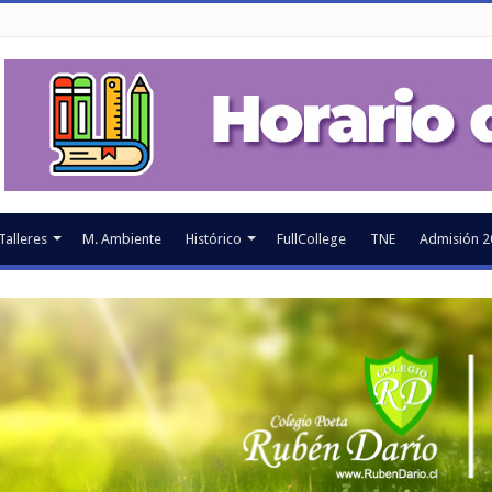
Talleres
M. Ambiente
Histórico
FullCollege
TNE
Admisión 2