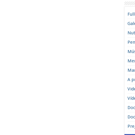
Ful
Gal
Nut
Pen
Mús
Men
Man
A p
Vid
Víd
Do
Doc
Pre