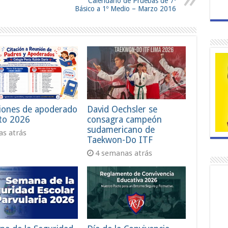
Calendario de Pruebas de 7º
Básico a 1º Medio – Marzo 2016
iones de apoderado
David Oechsler se
to 2026
consagra campeón
sudamericano de
ías atrás
Taekwon-Do ITF
4 semanas atrás