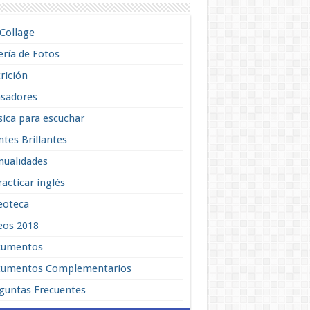
lCollage
ería de Fotos
rición
sadores
ica para escuchar
tes Brillantes
ualidades
racticar inglés
eoteca
eos 2018
cumentos
umentos Complementarios
guntas Frecuentes