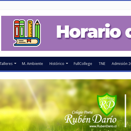
Talleres
M. Ambiente
Histórico
FullCollege
TNE
Admisión 2