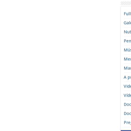
Ful
Gal
Nut
Pen
Mús
Men
Man
A p
Vid
Víd
Do
Doc
Pre