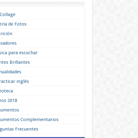
lCollage
ería de Fotos
rición
sadores
ica para escuchar
tes Brillantes
ualidades
racticar inglés
eoteca
eos 2018
cumentos
umentos Complementarios
guntas Frecuentes