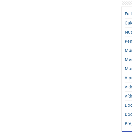
Ful
Gal
Nut
Pen
Mús
Men
Man
A p
Vid
Víd
Do
Doc
Pre