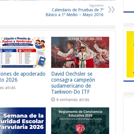
Siguiente
Calendario de Pruebas de 7º
Básico a 1º Medio – Mayo 2016
iones de apoderado
David Oechsler se
to 2026
consagra campeón
sudamericano de
ías atrás
Taekwon-Do ITF
4 semanas atrás