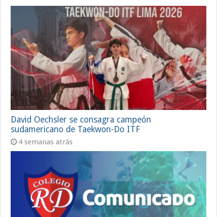
David Oechsler se consagra campeón
sudamericano de Taekwon-Do ITF
4 semanas atrás