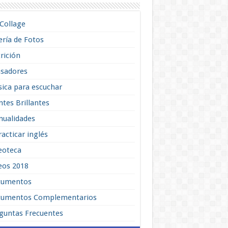
lCollage
ería de Fotos
rición
sadores
ica para escuchar
tes Brillantes
ualidades
racticar inglés
eoteca
eos 2018
cumentos
umentos Complementarios
guntas Frecuentes