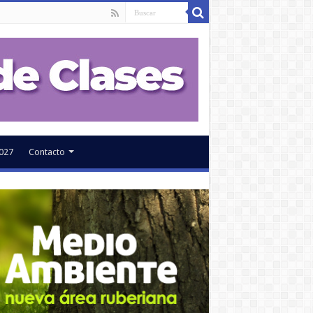
027
Contacto