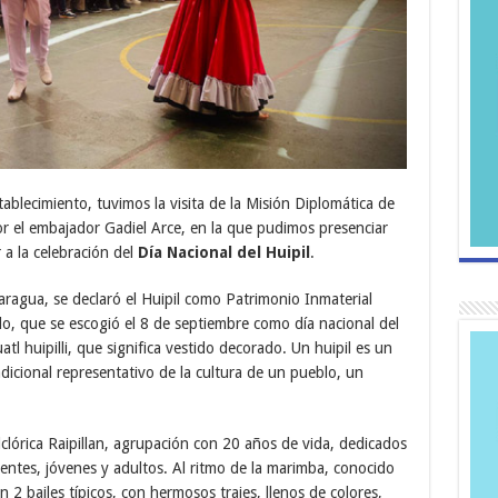
ablecimiento, tuvimos la visita de la Misión Diplomática de
 el embajador Gadiel Arce, en la que pudimos presenciar
 a la celebración del
Día Nacional del Huipil
.
ragua, se declaró el Huipil como Patrimonio Inmaterial
ello, que se escogió el 8 de septiembre como día nacional del
atl huipilli, que significa vestido decorado. Un huipil es un
dicional representativo de la cultura de un pueblo, un
órica Raipillan, agrupación con 20 años de vida, dedicados
centes, jóvenes y adultos. Al ritmo de la marimba, conocido
 2 bailes típicos, con hermosos trajes, llenos de colores,