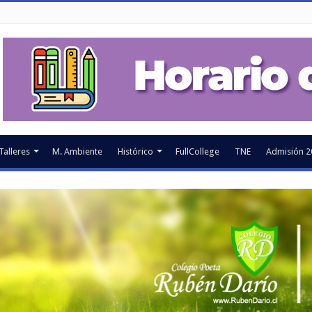
Talleres
M. Ambiente
Histórico
FullCollege
TNE
Admisión 2