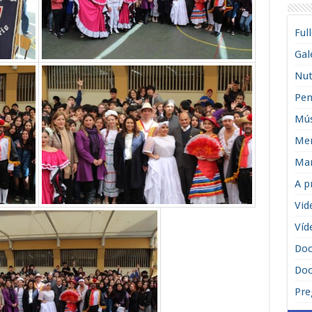
Ful
Gal
Nut
Pen
Mús
Men
Man
A p
Vid
Víd
Do
Doc
Pre