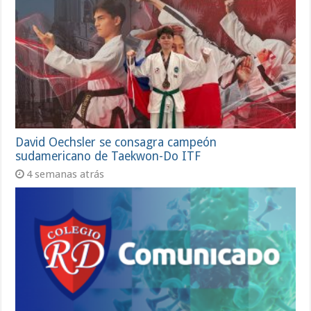
David Oechsler se consagra campeón
sudamericano de Taekwon-Do ITF
4 semanas atrás