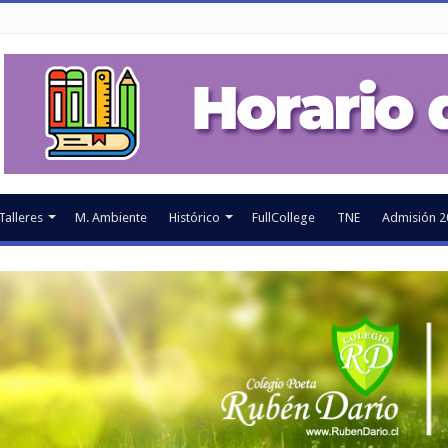
Talleres
M. Ambiente
Histórico
FullCollege
TNE
Admisión 2