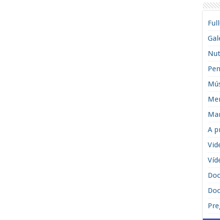
Ful
Gal
Nut
Pen
Mús
Men
Man
A p
Vid
Víd
Do
Doc
Pre