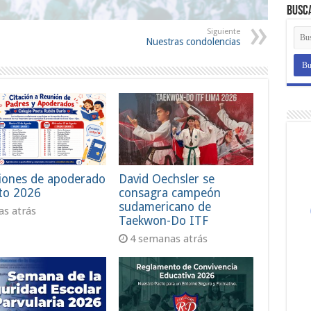
Busc
Siguiente
Nuestras condolencias
iones de apoderado
David Oechsler se
to 2026
consagra campeón
sudamericano de
ías atrás
Taekwon-Do ITF
4 semanas atrás