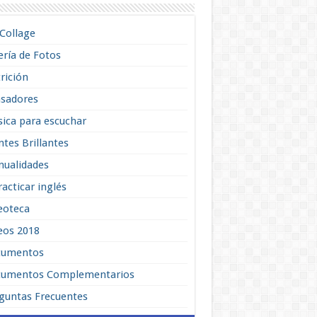
lCollage
ería de Fotos
rición
sadores
ica para escuchar
tes Brillantes
ualidades
racticar inglés
eoteca
eos 2018
cumentos
umentos Complementarios
guntas Frecuentes