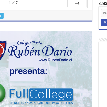
1
of
7
Busc
Next
r