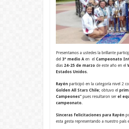
Presentamos a ustedes la brillante partic
del
3º medio A
en el
Campeonato Int
días
24-25 de marzo
de este año en el
Estados Unidos
.
Rayén
participó en la categoría nivel 2 
Golden All Stars Chile
; obtuvo el
prim
Campeones”
pues resultaron ser
el eq
campeonato
.
Sinceras felicitaciones para Rayén
po
esta gesta representando a nuestro país e