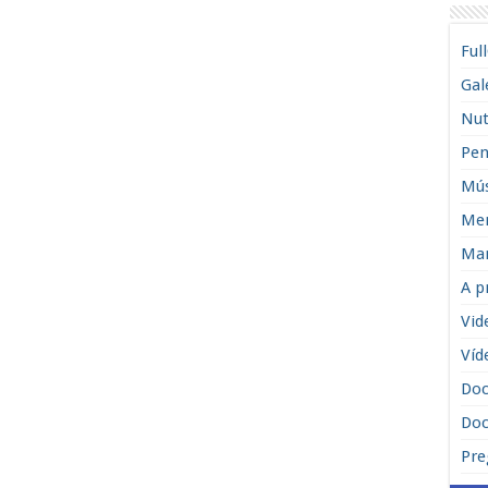
Ful
Gal
Nut
Pen
Mús
Men
Man
A p
Vid
Víd
Do
Doc
Pre