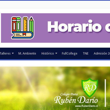
Talleres
M. Ambiente
Histórico
FullCollege
TNE
Admisión 2