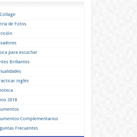
lCollage
ería de Fotos
rición
sadores
ica para escuchar
tes Brillantes
ualidades
racticar inglés
eoteca
eos 2018
cumentos
umentos Complementarios
guntas Frecuentes