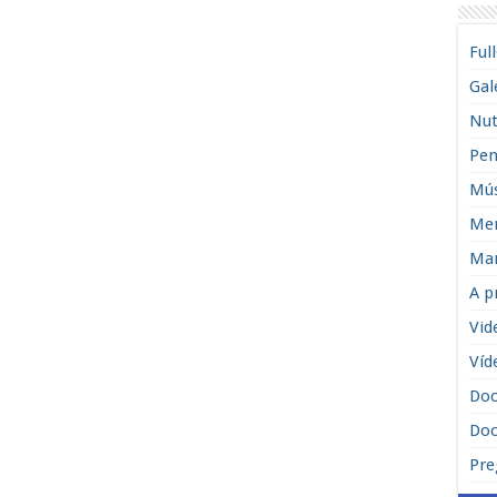
Ful
Gal
Nut
Pen
Mús
Men
Man
A p
Vid
Víd
Do
Doc
Pre