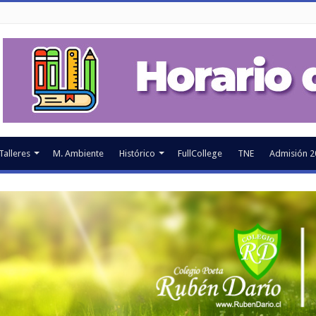
Talleres
M. Ambiente
Histórico
FullCollege
TNE
Admisión 2