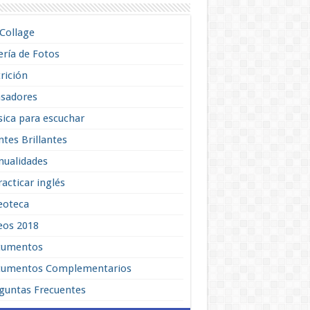
lCollage
ería de Fotos
rición
sadores
ica para escuchar
tes Brillantes
ualidades
racticar inglés
eoteca
eos 2018
cumentos
umentos Complementarios
guntas Frecuentes