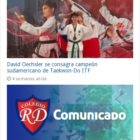
David Oechsler se consagra campeón
sudamericano de Taekwon-Do ITF
4 semanas atrás