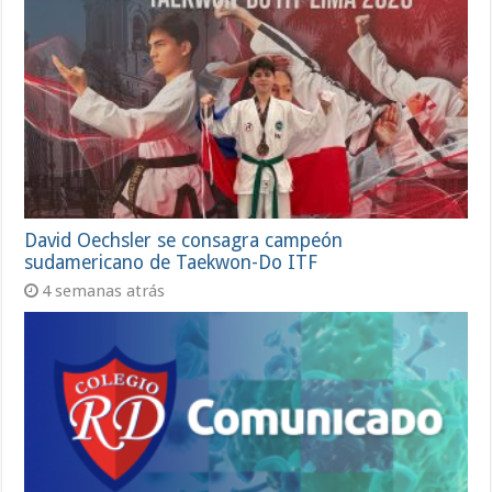
David Oechsler se consagra campeón
sudamericano de Taekwon-Do ITF
4 semanas atrás