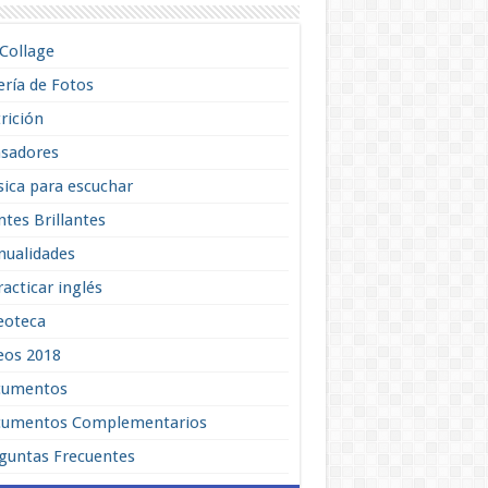
lCollage
ería de Fotos
rición
sadores
ica para escuchar
tes Brillantes
ualidades
racticar inglés
eoteca
eos 2018
cumentos
umentos Complementarios
guntas Frecuentes