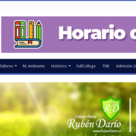
Talleres
M. Ambiente
Histórico
FullCollege
TNE
Admisión 2