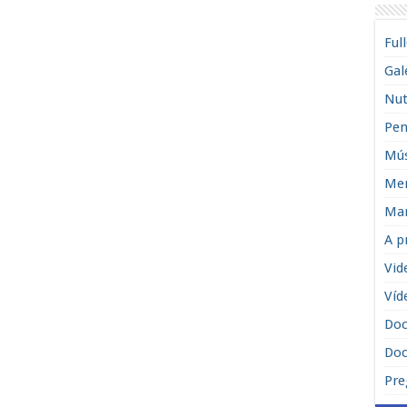
Ful
Gal
Nut
Pen
Mús
Men
Man
A p
Vid
Víd
Do
Doc
Pre