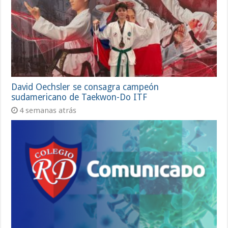
David Oechsler se consagra campeón
sudamericano de Taekwon-Do ITF
4 semanas atrás