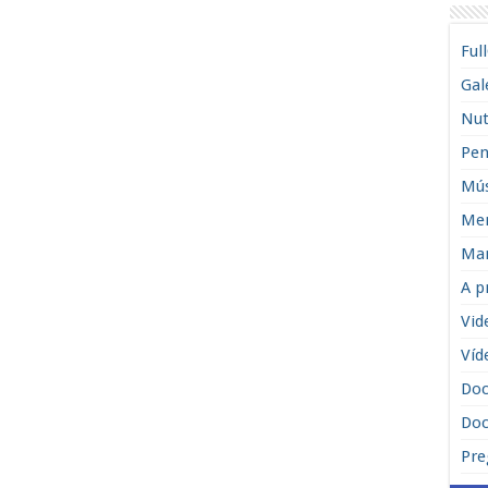
Ful
Gal
Nut
Pen
Mús
Men
Man
A p
Vid
Víd
Do
Doc
Pre