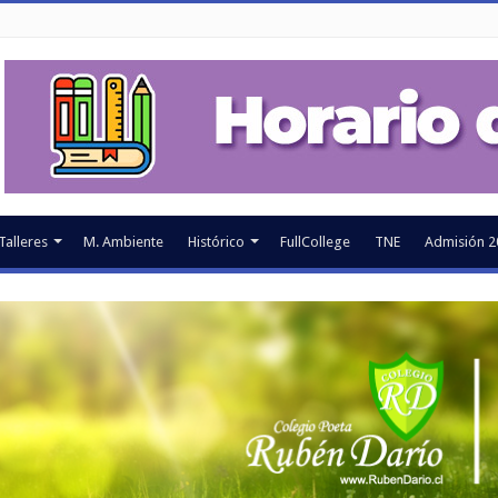
Talleres
M. Ambiente
Histórico
FullCollege
TNE
Admisión 2