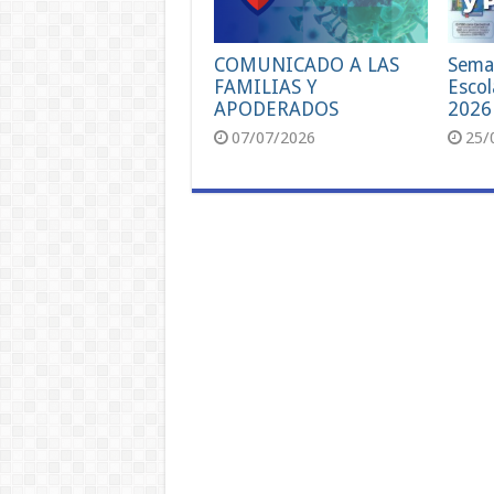
COMUNICADO A LAS
Sema
FAMILIAS Y
Escol
APODERADOS
2026
07/07/2026
25/