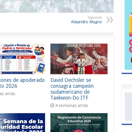
Siguiente
Alejandro Magno
iones de apoderado
David Oechsler se
to 2026
consagra campeón
sudamericano de
ías atrás
Taekwon-Do ITF
4 semanas atrás