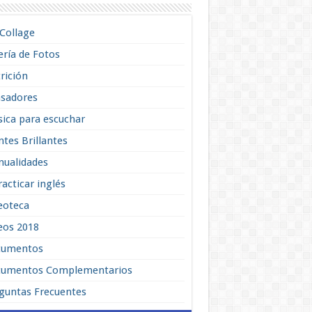
lCollage
ería de Fotos
rición
sadores
ica para escuchar
tes Brillantes
ualidades
racticar inglés
eoteca
eos 2018
cumentos
umentos Complementarios
guntas Frecuentes