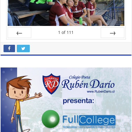
1
of
111
Prev
Next