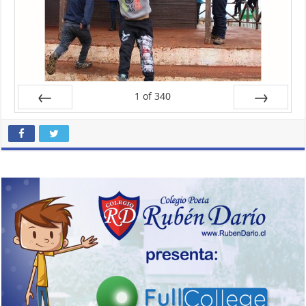
1
of
340
Prev
Next