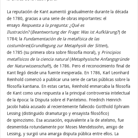
La reputación de Kant aumentó gradualmente durante la década
de 1780, gracias a una serie de obras importantes: el
ensayo
Respuesta a la pregunta: ¿Qué es
Ilustración?
(
Beantwortung der Frage: Was ist Aufklärung?
) de
1784; la
Fundamentación de la metafísica de las
costumbres
(
Grundlegung zur Metaphysik der Sitten
),
de 1785 (su primera obra sobre filosofía moral), y
Principios
metafísicos de la ciencia natural
(
Metaphysische Anfangsgründe
der Naturwissenschaft
), de 1786. Pero el reconocimiento final de
Kant llegó desde una fuente inesperada. En 1786, Karl Leonhard
Reinhold comenzó a publicar una serie de cartas públicas sobre la
filosofía kantiana. En estas cartas, Reinhold enmarcaba la filosofía
de Kant como una respuesta a la principal controversia intelectual
de la época: la Disputa sobre el Panteísmo. Friedrich Heinrich
Jacobi había acusado al recientemente fallecido Gotthold Ephraim
Lessing (distinguido dramaturgo y ensayista filosófico)
de spinozismo. Esa acusación, equivalente a la de ateísmo, fue
desmentida rotundamente por Moses Mendelssohn, amigo de
Lessing, y surgió una amarga disputa pública entre ellos. La