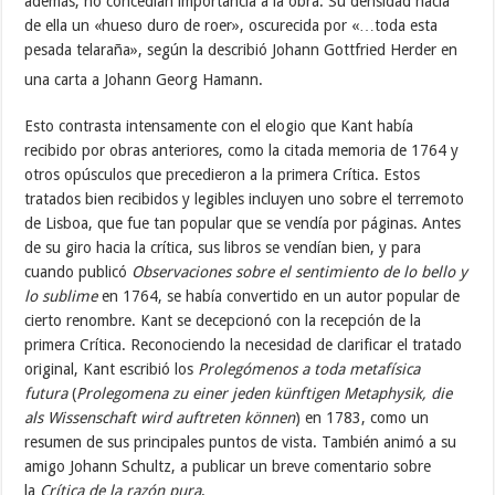
además, no concedían importancia a la obra. Su densidad hacía
de ella un «hueso duro de roer», oscurecida por «…toda esta
pesada telaraña», según la describió Johann Gottfried Herder en
una carta a Johann Georg Hamann.
Esto contrasta intensamente con el elogio que Kant había
recibido por obras anteriores, como la citada memoria de 1764 y
otros opúsculos que precedieron a la primera Crítica. Estos
tratados bien recibidos y legibles incluyen uno sobre el terremoto
de Lisboa, que fue tan popular que se vendía por páginas. Antes
de su giro hacia la crítica, sus libros se vendían bien, y para
cuando publicó
Observaciones sobre el sentimiento de lo bello y
lo sublime
en 1764, se había convertido en un autor popular de
cierto renombre. Kant se decepcionó con la recepción de la
primera Crítica. Reconociendo la necesidad de clarificar el tratado
original, Kant escribió los
Prolegómenos a toda metafísica
futura
(
Prolegomena zu einer jeden künftigen Metaphysik, die
als Wissenschaft wird auftreten können
) en 1783, como un
resumen de sus principales puntos de vista. También animó a su
amigo Johann Schultz, a publicar un breve comentario sobre
la
Crítica de la razón pura
.