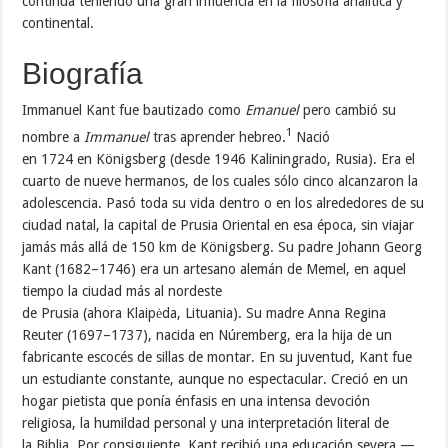
continúa teniendo una gran influencia en la filosofía analítica y
continental.
Biografía
Immanuel Kant fue bautizado como
Emanuel
pero cambió su
1
nombre a
Immanuel
tras aprender hebreo.
Nació
en 1724 en Königsberg (desde 1946 Kaliningrado, Rusia). Era el
cuarto de nueve hermanos, de los cuales sólo cinco alcanzaron la
adolescencia. Pasó toda su vida dentro o en los alrededores de su
ciudad natal, la capital de Prusia Oriental en esa época, sin viajar
jamás más allá de 150 km de Königsberg. Su padre Johann Georg
Kant (1682–1746) era un artesano alemán de Memel, en aquel
tiempo la ciudad más al nordeste
de Prusia (ahora Klaipėda, Lituania). Su madre Anna Regina
Reuter (1697–1737), nacida en Núremberg, era la hija de un
fabricante escocés de sillas de montar. En su juventud, Kant fue
un estudiante constante, aunque no espectacular. Creció en un
hogar pietista que ponía énfasis en una intensa devoción
religiosa, la humildad personal y una interpretación literal de
la Biblia. Por consiguiente, Kant recibió una educación severa —