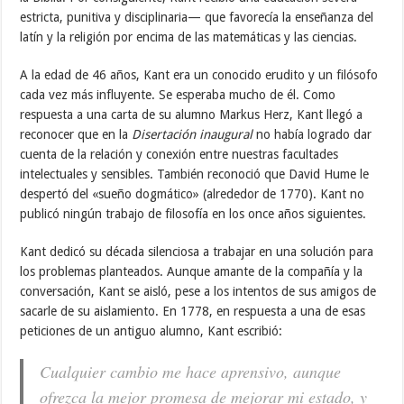
estricta, punitiva y disciplinaria— que favorecía la enseñanza del
latín y la religión por encima de las matemáticas y las ciencias.
A la edad de 46 años, Kant era un conocido erudito y un filósofo
cada vez más influyente. Se esperaba mucho de él. Como
respuesta a una carta de su alumno Markus Herz, Kant llegó a
reconocer que en la
Disertación inaugural
no había logrado dar
cuenta de la relación y conexión entre nuestras facultades
intelectuales y sensibles. También reconoció que David Hume le
despertó del «sueño dogmático» (alrededor de 1770). Kant no
publicó ningún trabajo de filosofía en los once años siguientes.
Kant dedicó su década silenciosa a trabajar en una solución para
los problemas planteados. Aunque amante de la compañía y la
conversación, Kant se aisló, pese a los intentos de sus amigos de
sacarle de su aislamiento. En 1778, en respuesta a una de esas
peticiones de un antiguo alumno, Kant escribió:
Cualquier cambio me hace aprensivo, aunque
ofrezca la mejor promesa de mejorar mi estado, y