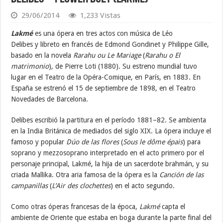
29/06/2014
1,233 Vistas
Lakmé
es una ópera en tres actos con música de Léo
Delibes y libreto en francés de Edmond Gondinet y Philippe Gille,
basado en la novela
Rarahu ou Le Mariage
(
Rarahu o El
matrimonio
), de Pierre Loti (1880). Su estreno mundial tuvo
lugar en el Teatro de la Opéra-Comique, en París, en 1883. En
España se estrenó el 15 de septiembre de 1898, en el Teatro
Novedades de Barcelona.
Delibes escribió la partitura en el período 1881–82. Se ambienta
en la India Británica de mediados del siglo XIX. La ópera incluye el
famoso y popular
Dúo de las flores
(
Sous le dôme épais
) para
soprano y mezzosoprano interpretado en el acto primero por el
personaje principal, Lakmé, la hija de un sacerdote brahmán, y su
criada Mallika. Otra aria famosa de la ópera es la
Canción de las
campanillas
(
L’Air des clochettes
) en el acto segundo.
Como otras óperas francesas de la época,
Lakmé
capta el
ambiente de Oriente que estaba en boga durante la parte final del