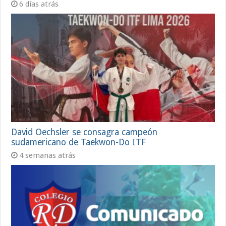
6 días atrás
David Oechsler se consagra campeón
sudamericano de Taekwon-Do ITF
4 semanas atrás