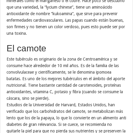
minerales como el manganeso o el cobre. Hace poco se descubrió
que una variedad, la “lycium chinese”, tiene un aminoácido
antioxidante de nombre “kukoamina”, que sirve para prevenir
enfermedades cardiovasculares. Las papas cuando están buenas,
son firmes y no tienen un color verdoso, pues esto puede ser por
una toxina.
El camote
Este tubérculo es originario de la zona de Centroamérica y se
consume hace alrededor de 10 mil años. Es de la familia de las
convolvulaceae y científicamente, se le denomina ipomoea
batatas. Es uno de los mejores tubérculos en el ámbito del aporte
nutricional. Tiene bastante cantidad de carotenoides, proteínas
antioxidantes, vitamina C, potasio y fibra (cuando se consume la
cáscara, sino se pierde).
Estudios de la Universidad de Harvard, Estados Unidos, han
verificado que los carbohidratos del camote, se metabolizan más
lento que los de la papaya, lo que lo convierte en un alimento anti
diabetes de gran relevancia. Si se cuece, se recomienda no
quitarle la piel para que no pierda sus nutrientes y se preserven la