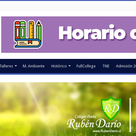
Talleres
M. Ambiente
Histórico
FullCollege
TNE
Admisión 2