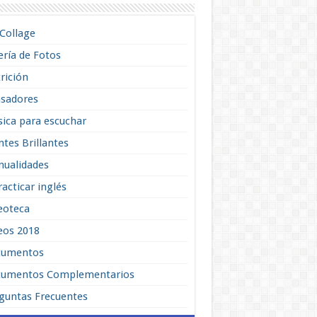
lCollage
ería de Fotos
rición
sadores
ica para escuchar
tes Brillantes
ualidades
racticar inglés
eoteca
eos 2018
cumentos
umentos Complementarios
guntas Frecuentes