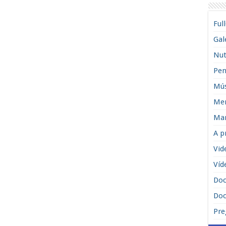
Ful
Gal
Nut
Pen
Mús
Men
Man
A p
Vid
Víd
Do
Doc
Pre