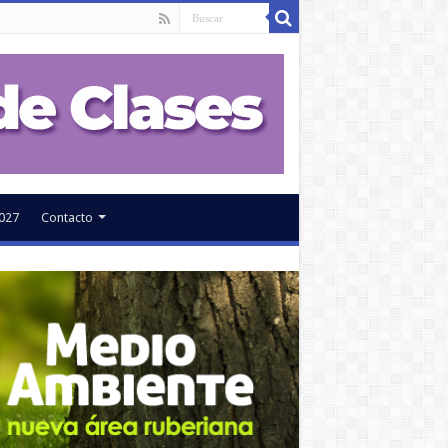
027
Contacto