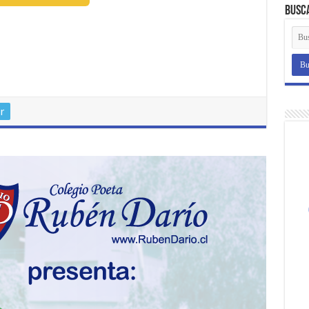
Busc
r