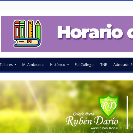
Talleres
M. Ambiente
Histórico
FullCollege
TNE
Admisión 2