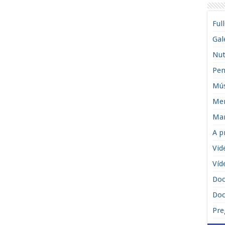
Ful
Gal
Nut
Pen
Mús
Men
Man
A p
Vid
Víd
Do
Doc
Pre