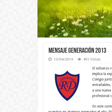
Mensaje Generación 2013
15/04/2014
491 Vistas
El esfuerzo 
implica la e
Colegio junt
entrañables,
a una nueva e
profesional 
En este cont
nuestros ex alumnos egresados el año 201