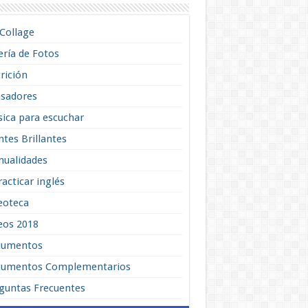
lCollage
ería de Fotos
rición
sadores
ica para escuchar
tes Brillantes
ualidades
racticar inglés
eoteca
eos 2018
cumentos
umentos Complementarios
guntas Frecuentes