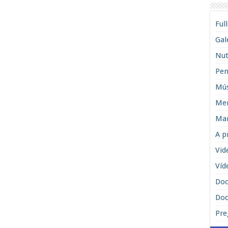
Ful
Gal
Nut
Pen
Mús
Men
Man
A p
Vid
Víd
Do
Doc
Pre