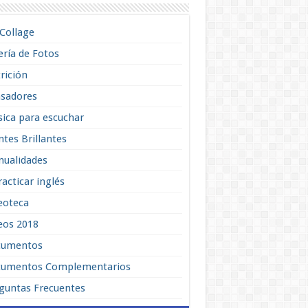
lCollage
ería de Fotos
rición
sadores
ica para escuchar
tes Brillantes
ualidades
racticar inglés
eoteca
eos 2018
cumentos
umentos Complementarios
guntas Frecuentes