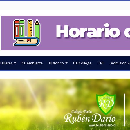
Talleres
M. Ambiente
Histórico
FullCollege
TNE
Admisión 2