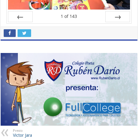
1
of
143
Prev
Next
Previo
Victor Jara