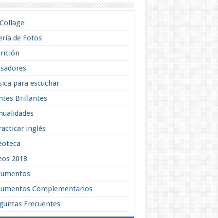
lCollage
ería de Fotos
rición
sadores
ica para escuchar
tes Brillantes
ualidades
racticar inglés
eoteca
eos 2018
cumentos
umentos Complementarios
guntas Frecuentes