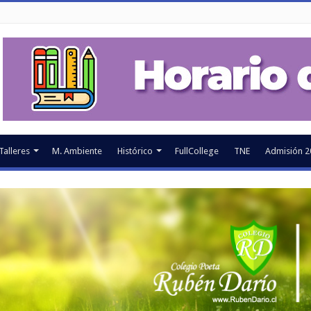
Talleres
M. Ambiente
Histórico
FullCollege
TNE
Admisión 2