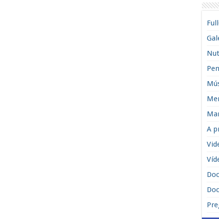
Ful
Gal
Nut
Pen
Mús
Men
Man
A p
Vid
Víd
Do
Doc
Pre