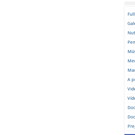
Ful
Gal
Nut
Pen
Mús
Men
Man
A p
Vid
Víd
Do
Doc
Pre