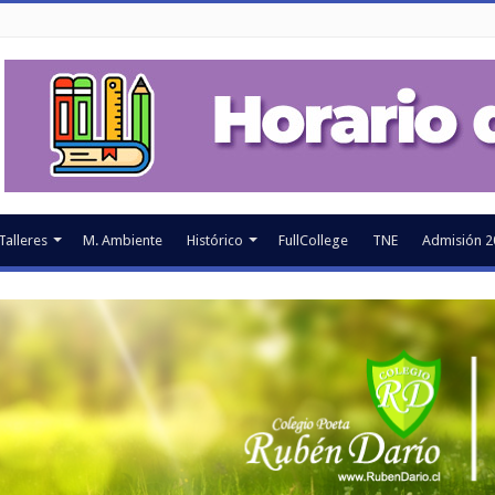
Talleres
M. Ambiente
Histórico
FullCollege
TNE
Admisión 2