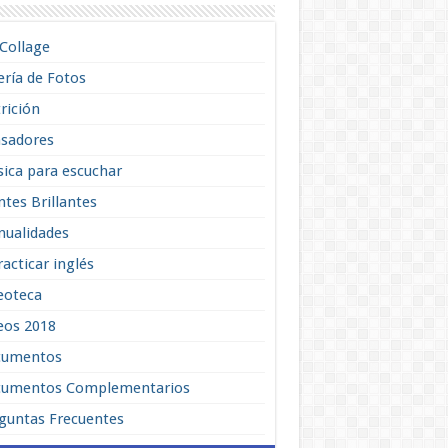
lCollage
ería de Fotos
rición
sadores
ica para escuchar
tes Brillantes
ualidades
racticar inglés
eoteca
eos 2018
cumentos
umentos Complementarios
guntas Frecuentes