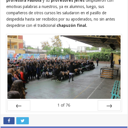
profesora Fabiola
y su
profesores jefes
despidieron con
emotivas palabras a nuestros, ya ex alumnos, luego, sus
compañeros de otros cursos les saludaron en el pasillo de
despedida hasta ser recibidos por su apoderados, no sin antes
despedirse con el tradicional
chapuzón final.
1
of
76
Prev
Next