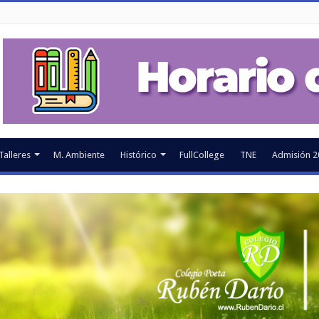
Talleres
M. Ambiente
Histórico
FullCollege
TNE
Admisión 2