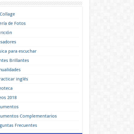
lCollage
ería de Fotos
rición
sadores
ica para escuchar
tes Brillantes
ualidades
racticar inglés
eoteca
eos 2018
cumentos
umentos Complementarios
guntas Frecuentes