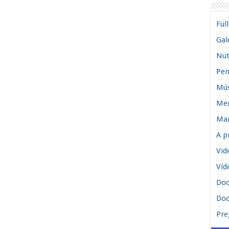
Ful
Gal
Nut
Pen
Mús
Men
Man
A p
Vid
Víd
Do
Doc
Pre