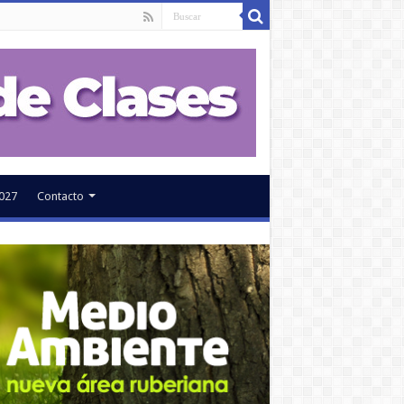
027
Contacto